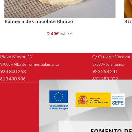
Palmera de Chocolate Blanco
Str
2,40
€
IVA Incl.
Plaza Mayor, 12
C/ Cruz de Caravaca
37800 – Alba de Tormes, Salamanca
37003 – Salamanca
923 300 263
923 258 241
613 480 986
671 288 302