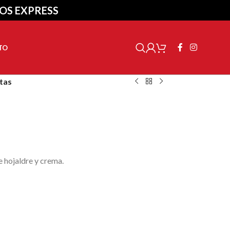
ÍOS EXPRESS
TO
tas
 hojaldre y crema.