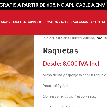
GRATIS A PARTIR DE 60€, NO APLICABLE A ENV
A MADRILEÑA
TIENDA
PRODUCTOS
HORNAZO DE SALAMANCA
CONTAC
Inicio
/
Pastelería Dulce
/
Bollería
/
Raque
Raquetas
Desde:
8,00
€
IVA Incl.
Masa tierna y esponjosa con un toque de
Peso:
180g./ud.
Conservar en lugar fresco y seco.
Unidades:
4-8-12und.