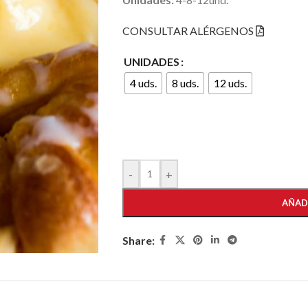
CONSULTAR ALÉRGENOS
UNIDADES
4 uds.
8 uds.
12 uds.
-
+
AÑAD
Share: