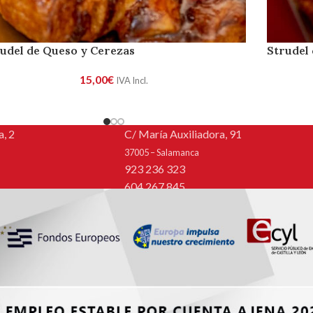
udel de Queso y Cerezas
Strudel
15,00
€
IVA Incl.
, 2
C/ María Auxiliadora, 91
37005 – Salamanca
923 236 323
604 267 845