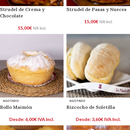
Strudel de Crema y
Strudel de Pasas y Nueces
Chocolate
15,00
€
IVA Incl.
15,00
€
IVA Incl.
AGOTADO
AGOTADO
Bollo Maimón
Bizcocho de Soletilla
Desde:
6,00
€
IVA Incl.
Desde:
3,60
€
IVA Incl.