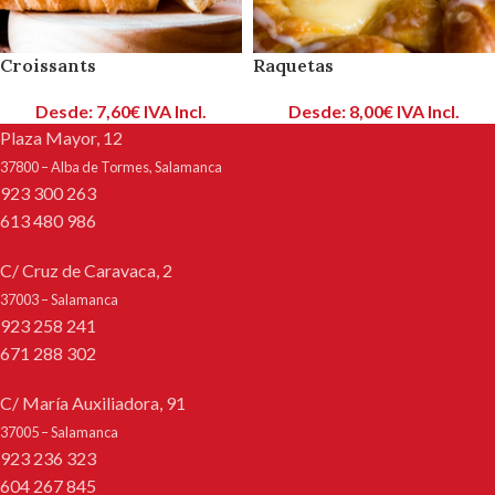
Croissants
Raquetas
Desde:
7,60
€
IVA Incl.
Desde:
8,00
€
IVA Incl.
Plaza Mayor, 12
37800 – Alba de Tormes, Salamanca
923 300 263
613 480 986
C/ Cruz de Caravaca, 2
37003 – Salamanca
923 258 241
671 288 302
C/ María Auxiliadora, 91
37005 – Salamanca
923 236 323
604 267 845