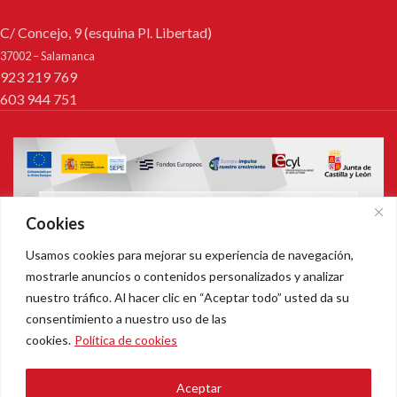
C/ Concejo, 9 (esquina Pl. Libertad)
37002 – Salamanca
923 219 769
603 944 751
Cookies
Usamos cookies para mejorar su experiencia de navegación,
mostrarle anuncios o contenidos personalizados y analizar
nuestro tráfico. Al hacer clic en “Aceptar todo” usted da su
consentimiento a nuestro uso de las
cookies.
Política de cookies
PASTELERÍAS CONFITERÍAS LA MADRILEÑA
Todos los derechos reservados.
Aceptar