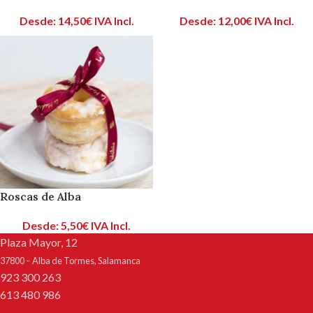
Desde:
14,50
€
IVA Incl.
Desde:
12,00
€
IVA Incl.
Roscas de Alba
Desde:
5,50
€
IVA Incl.
Plaza Mayor, 12
37800 – Alba de Tormes, Salamanca
923 300 263
613 480 986