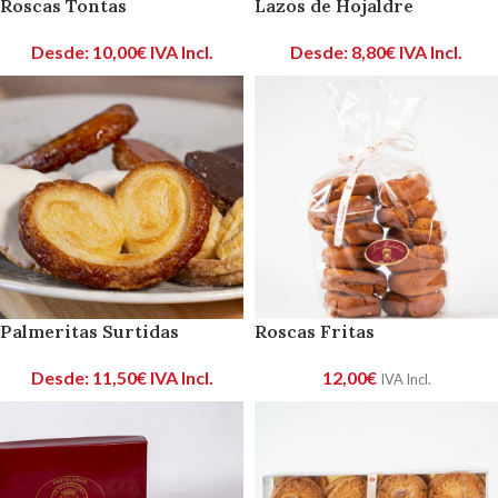
Roscas Tontas
Lazos de Hojaldre
Desde:
10,00
€
IVA Incl.
Desde:
8,80
€
IVA Incl.
Palmeritas Surtidas
Roscas Fritas
Desde:
11,50
€
IVA Incl.
12,00
€
IVA Incl.