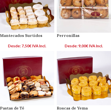
Mantecados Surtidos
Perronillas
Desde:
7,50
€
IVA Incl.
Desde:
9,00
€
IVA Incl.
Pastas de Té
Roscas de Yema