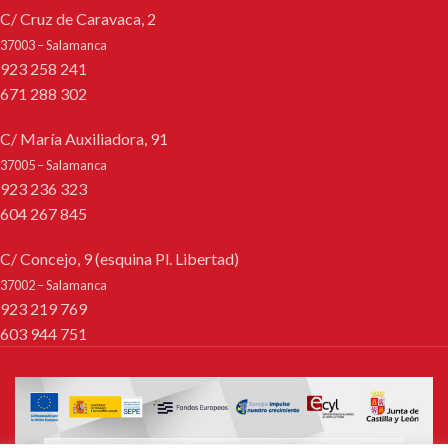
C/ Cruz de Caravaca, 2
37003 – Salamanca
923 258 241
671 288 302
C/ María Auxiliadora, 91
37005 – Salamanca
923 236 323
604 267 845
C/ Concejo, 9 (esquina Pl. Libertad)
37002 – Salamanca
923 219 769
603 944 751