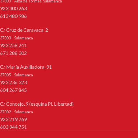
37800 – Alba de Tormes, Salamanca
923 300 263
613 480 986
C/ Cruz de Caravaca, 2
37003 – Salamanca
923 258 241
671 288 302
C/ María Auxiliadora, 91
37005 – Salamanca
923 236 323
604 267 845
C/ Concejo, 9 (esquina Pl. Libertad)
37002 – Salamanca
923 219 769
603 944 751