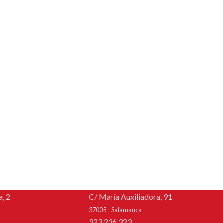
, 2
C/ María Auxiliadora, 91
37005 – Salamanca
923 236 323