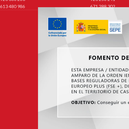
613 480 986
671 288 302