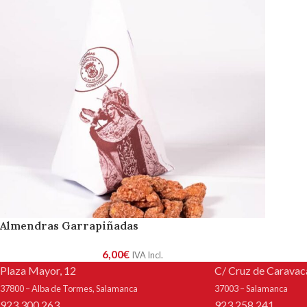
Almendras Garrapiñadas
6,00
€
IVA Incl.
Plaza Mayor, 12
C/ Cruz de Caravaca
37800 – Alba de Tormes, Salamanca
37003 – Salamanca
923 300 263
923 258 241