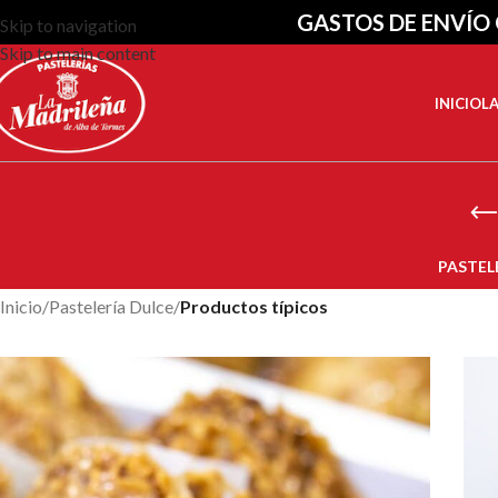
GASTOS DE ENVÍO 
Skip to navigation
Skip to main content
INICIO
L
PASTEL
Inicio
/
Pastelería Dulce
/
Productos típicos