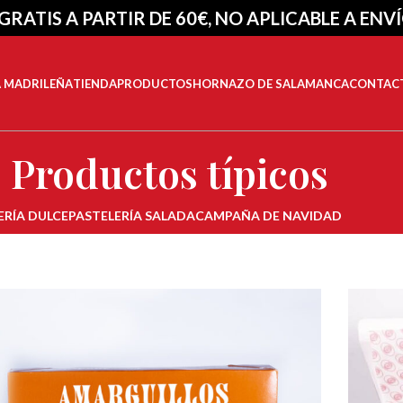
GRATIS A PARTIR DE 60€, NO APLICABLE A ENV
A MADRILEÑA
TIENDA
PRODUCTOS
HORNAZO DE SALAMANCA
CONTAC
Productos típicos
ERÍA DULCE
PASTELERÍA SALADA
CAMPAÑA DE NAVIDAD