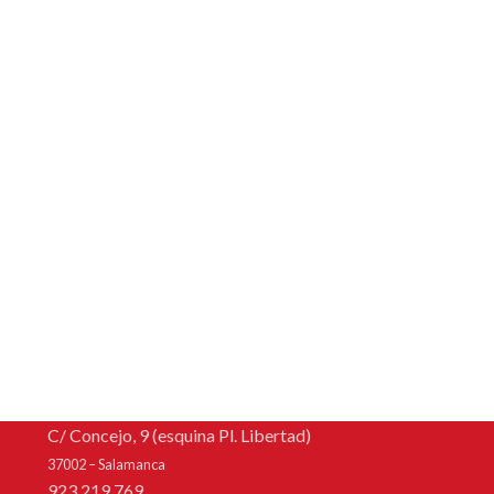
C/ Concejo, 9 (esquina Pl. Libertad)
37002 – Salamanca
923 219 769