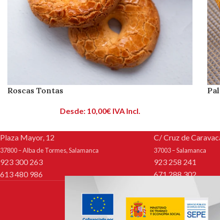
Roscas Tontas
Pa
Desde:
10,00
€
IVA Incl.
Plaza Mayor, 12
C/ Cruz de Caravaca
37800 – Alba de Tormes, Salamanca
37003 – Salamanca
923 300 263
923 258 241
613 480 986
671 288 302