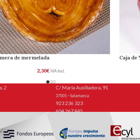
lmera de mermelada
Caja de
2,30
€
IVA Incl.
, 2
C/ María Auxiliadora, 91
37005 – Salamanca
923 236 323
604 267 845