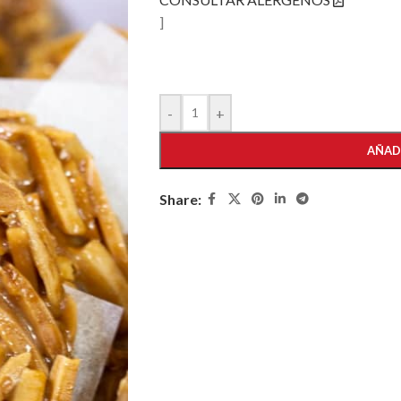
]
-
+
AÑAD
Share: