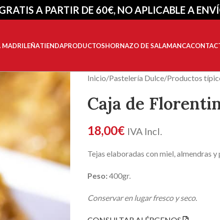
GRATIS A PARTIR DE 60€, NO APLICABLE A ENV
A MADRILEÑA
TIENDA
PRODUCTOS
HORNAZO DE SALAMANCA
CONTAC
Inicio
/
Pastelería Dulce
/
Productos típic
Caja de Florenti
18,00
€
IVA Incl.
Tejas elaboradas con miel, almendras y 
Peso:
400gr.
Conservar en lugar fresco y seco.
CONSULTAR ALÉRGENOS