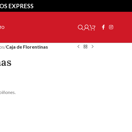
ÍOS EXPRESS
TO
os
/
Caja de Florentinas
nas
piñones.