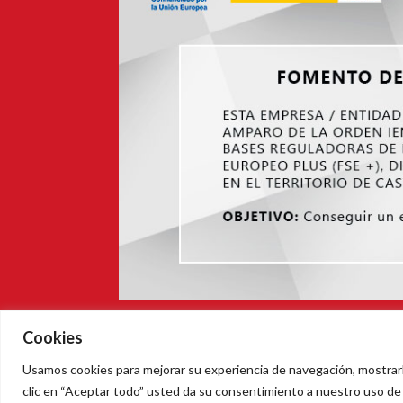
Cookies
PASTELER
Pastelerias Martomar S.L.
Usamos cookies para mejorar su experiencia de navegación, mostrarle
Aviso legal
|
Políti
clic en “Aceptar todo” usted da su consentimiento a nuestro uso de 