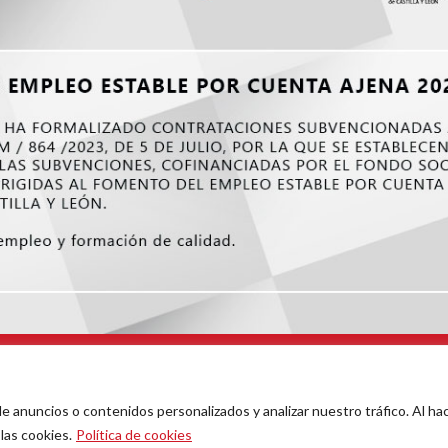
ÍAS CONFITERÍAS LA MADRILEÑA
Todos los derechos reservados.
 | B37524857 | Camino Coladeros, 2 - BJ, Alba de Tormes, 37800 , Salamanca (Esp
 anuncios o contenidos personalizados y analizar nuestro tráfico. Al ha
ca de privacidad
|
Política de privacidad para redes sociales
|
Política de cookies
las cookies.
Política de cookies