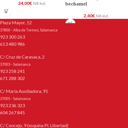
24,00
€
bechamel
IVA Incl.
2,40
€
IVA Incl.
Plaza Mayor, 12
37800 – Alba de Tormes, Salamanca
923 300 263
613 480 986
C/ Cruz de Caravaca, 2
37003 – Salamanca
923 258 241
671 288 302
C/ María Auxiliadora, 91
37005 – Salamanca
923 236 323
604 267 845
C/ Concejo, 9 (esquina Pl. Libertad)