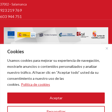
37002 – Salamanca
923 219 769
603 944 751
Cookies
Usamos cookies para mejorar su experiencia de navegación,
mostrarle anuncios o contenidos personalizados y analizar
nuestro tráfico. Al hacer clic en “Aceptar todo” usted da su
consentimiento a nuestro uso de las
cookies.
Política de cookies
PASTELERÍAS CONFITERÍAS LA MADRILEÑA
Todos los derechos reservados.
Aceptar
Pastelerias Martomar S.L. | B37524857 | Camino Coladeros, 2 - BJ, Alba de
Tormes, 37800 , Salamanca (España)
Personalizar